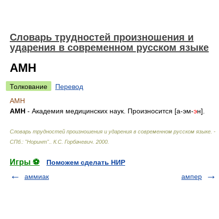
Словарь трудностей произношения и
ударения в современном русском языке
АМН
Толкование
Перевод
АМН
АМН
- Академия медицинских наук. Произносится [а-эм-
э
н].
Словарь трудностей произношения и ударения в современном русском языке. -
СПб.: "Норинт".
.
К.С. Горбачевич
.
2000
.
Игры ⚽
Поможем сделать НИР
аммиак
ампер