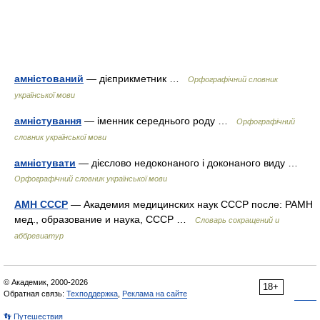
амністований
— дієприкметник …
Орфографічний словник
української мови
амністування
— іменник середнього роду …
Орфографічний
словник української мови
амністувати
— дієслово недоконаного і доконаного виду …
Орфографічний словник української мови
АМН СССР
— Академия медицинских наук СССР после: РАМН
мед., образование и наука, СССР …
Словарь сокращений и
аббревиатур
© Академик, 2000-2026
18+
Обратная связь:
Техподдержка
,
Реклама на сайте
👣 Путешествия