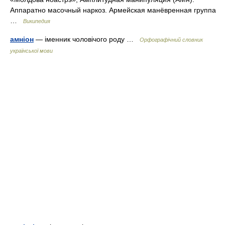
Аппаратно масочный наркоз. Армейская манёвренная группа
…
Википедия
амніон
— іменник чоловічого роду …
Орфографічний словник
української мови