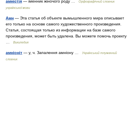
амністія
— іменник жіночого роду …
Орфографічний словник
української мови
Амн
— Эта статья об объекте вымышленного мира описывает
его только на основе самого художественного произведения.
Статья, состоящая только из информации на базе самого
произведения, может быть удалена. Вы можете помочь проекту
…
Википедия
амніоніт
— у, ч. Запалення амніону …
Український тлумачний
словник