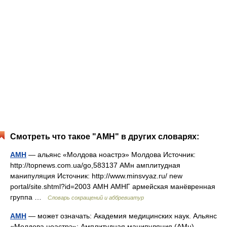
Смотреть что такое "АМН" в других словарях:
АМН
— альянс «Молдова ноастрэ» Молдова Источник:
http://topnews.com.ua/go,583137 АМн амплитудная
манипуляция Источник: http://www.minsvyaz.ru/ new
portal/site.shtml?id=2003 АМН АМНГ армейская манёвренная
группа …
Словарь сокращений и аббревиатур
АМН
— может означать: Академия медицинских наук. Альянс
«Молдова ноастрэ»; Амплитудная манипуляция (АМн).